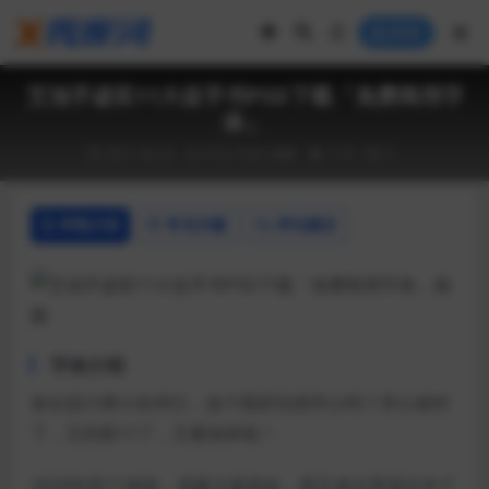
登录
艾池手迹双11大促手书PSD下载「免费商用字
体」
2021-04-23
中文 Fonts
免费
7.1K
0
详情介绍
常见问题
评论建议
字体介绍
各位设计师小伙伴们，这个国庆玩得开心吗？开心就对
了，又到双11了，又要加班啦！
2020年双11来啦，承蒙大家喜欢，我又来分享源文件了