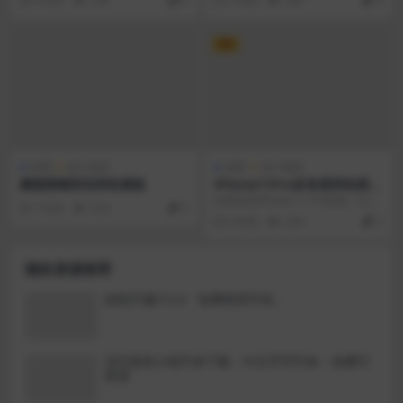
6 年前
2.9K
0
7 年前
3.4K
0
典黑黄配色，适合用...
www...
VIP
免费
设计素材
免费
设计素材
朦胧模糊深色样机模板
iPhone11Pro多角度样机模板
10款
此项包含iPhone 11 Pro样机，以逼
7 年前
2.5K
0
真的外观展示您的设计，这些模型
6 年前
2.9K
2
文件使...
随机资源推荐
拾陆字濑户2.0「免费商用字体」
演示悠然小楷字体下载：中文手写字体 – 免费可
商用