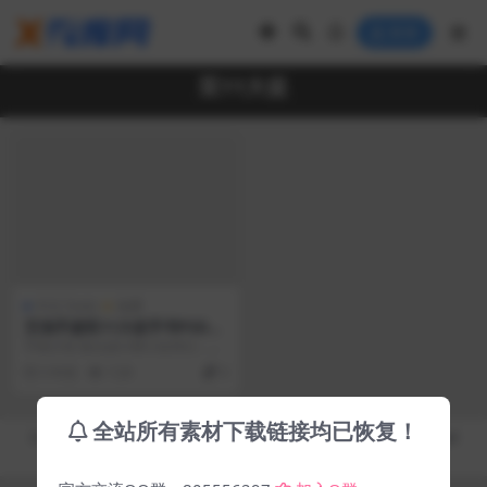
登录
双11大促
中文 Fonts
免费
艾池手迹双11大促手书PSD下
载「免费商用字体」
字体介绍 各位设计师小伙伴们，这
个国庆玩得开心吗？开心就对了，
5 年前
7.2K
0
又到双11了，又要...
全站所有素材下载链接均已恢复！
Copyright © 2019-2026
秀库网 - XiuKuWang.Com
- All rights reserved
皖ICP备19019017号-2
皖公网安备 00000000