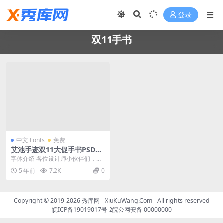
登录
双11手书
中文 Fonts
免费
艾池手迹双11大促手书PSD下
载「免费商用字体」
字体介绍 各位设计师小伙伴们，这
个国庆玩得开心吗？开心就对了，
5 年前
7.2K
0
又到双11了，又要...
Copyright © 2019-2026
秀库网 - XiuKuWang.Com
- All rights reserved
皖ICP备19019017号-2
皖公网安备 00000000