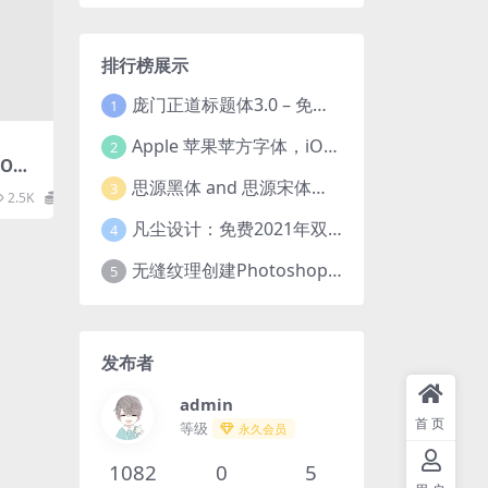
排行榜展示
庞门正道标题体3.0 – 免费可商用中文字体！
1
Apple 苹果苹方字体，iOS、macOS、tvOS系统默认字体
2
O样
思源黑体 and 思源宋体（免费商用）全套字体下载
3
2.5K
0
凡尘设计：免费2021年双十一活动主题字体！
4
无缝纹理创建Photoshop插件 Seamless Pattern Creation Kit
5
发布者
admin
首页
等级
永久会员
1082
0
5