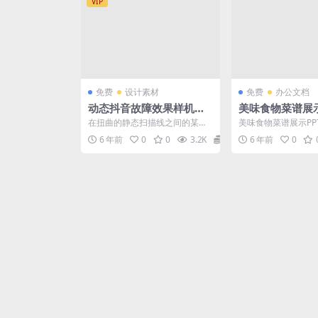
VIP
免费
设计素材
免费
办公文档
动态抖音故障效果样机模
美味食物菜谱展示
版 Welter Glitch Effect
板
在扭曲的静态扫描线之间的某个
美味食物菜谱展示PP
s
位置，隐藏了老式VHS视频的美
个模板以木质花纹为
6 年前
0
0
3.2K
5
6 年前
0
感。现在，最初意味着故...
种让人垂涎的美味食物和