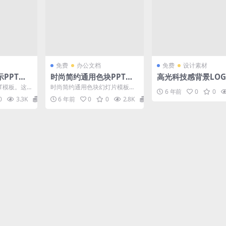
免费
办公文档
免费
设计素材
PPT模
时尚简约通用色块PPT模
高光科技感背景LOG
板
机
T模板。这
时尚简约通用色块幻灯片模板。
6 年前
0
0
背景，以各
这是一个艺术抽象类的PPT模
0
3.3K
0
6 年前
0
0
2.8K
0
...
板。以浅灰色为底色，以经...