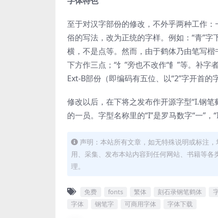
字体特色
至于对汉字部份的修改，不外乎两种工作：
俗的写法，改为正统的字样。例如：“青”字下方
横，不是点等。然而，由于鹤体乃由笔写楷
下方作三点；“饣”旁也不改作“⻞”等。补字
Ext-B部份（即编码有五位、以“2”字开首
修改以后，在下将之发布作开源字型“I.钢
的一员。字型名称里的“I”是罗马数字“一”，“
声明：本站所有文章，如无特殊说明或标注，
用、采集、发布本站内容到任何网站、书籍等各
理。
免费
fonts
繁体
刻石录钢笔鹤体
字体
钢笔字
可商用字体
字体下载