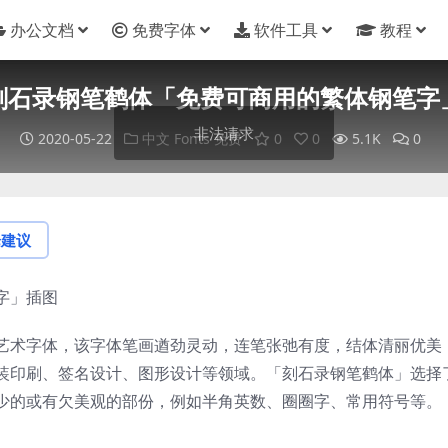
办公文档
免费字体
软件工具
教程
刻石录钢笔鹤体「免费可商用的繁体钢笔字
2020-05-22
中文 Fonts
免费
0
0
5.1K
0
论建议
艺术字体，该字体笔画遒劲灵动，连笔张弛有度，结体清丽优美
装印刷、签名设计、图形设计等领域。「刻石录钢笔鹤体」选择
少的或有欠美观的部份，例如半角英数、圈圈字、常用符号等。