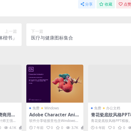
分享
收藏
点赞
上一篇
下一篇
体楷书」
医疗与健康图标集合
免费
Windows
免费
办公文档
费商用钢
Adobe Character Anim
青花瓷底纹风格PPT
ator 2020 v3.0.0.276 中
计师王强
软件分享链接里包含Windows版
青花瓷底纹风格PPT模板
文直装破解版
man）原创的
和macOS版，选择你需要的下载
模板以古风花纹为背景，
0
4.1K
0
7 年前
0
0
3.7K
0
6 年前
0
0
即可。 Cha...
瓷为主题元素来设计，浅..