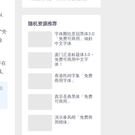
从
随机资源推荐
”旁
字体圈欣意冠黑体3.0
「免费可商用」倾斜
除
中文字体
庞门正道标题体3.0 –
免费可商用中文字
存在
体！
线。
香港民间字集「免费
商用字体」
盗
真宗圣典黑体「免费
可商用」
演示春风楷「免费商
用楷体」