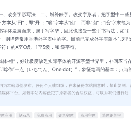
一、改变字形写法，二、增补缺字。改变字形者，把字型中一些
本从“円”，即“丹”；“聪”字本从“囱”，而非“囱”；“氐”字末笔为
书字体发展而来，属手写字型，因此也接受一些手书写法，如“纟
者，则增造常用香港外字表中的字。目前已完成外字表版本1.3里
的字符）的A至C级、1至5级，和i级字符。
笔鹤体-粗”，好让极度缺乏实际字体的开源字型世界里，补回应当
I.”唸作“一点（いちてん、One-dot）”，象征笔画的基本：点与
均为本站原创发布。任何个人或组织，在未征得本站同意时，禁止复制、
类媒体平台。如若本站内容侵犯了原著者的合法权益，可联系我们进行处
字体商用
刻石录
免费商用
钢笔鹤体
商用字体
繁体钢笔字