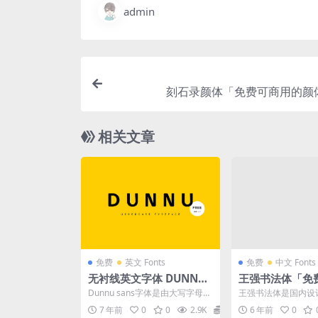
admin
刻石录颜体「免费可商用的颜
相关文章
免费
英文 Fonts
免费
中文 Fonts
无衬线英文字体 DUNNU
王强书法体「免
免费下载（可用于商业用
笔字体」
Dunnu sans字体是由大写字母，
王强书法体是国内设
途）
数字和字形制成的现代简化字
（站酷ID：pigtru
7 年前
0
0
2.9K
0
6 年前
0
体。它具有某种几...
手写系列字体，免...