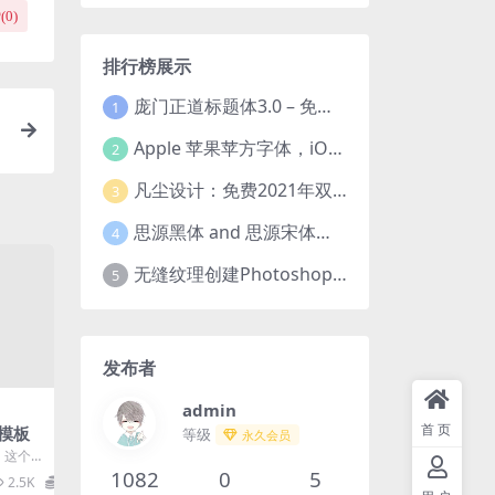
(
0
)
排行榜展示
庞门正道标题体3.0 – 免费可商用中文字体！
1
Apple 苹果苹方字体，iOS、macOS、tvOS系统默认字体
2
凡尘设计：免费2021年双十一活动主题字体！
3
思源黑体 and 思源宋体（免费商用）全套字体下载
4
无缝纹理创建Photoshop插件 Seamless Pattern Creation Kit
5
发布者
admin
首页
模板
等级
永久会员
。这个
以青花
1082
0
5
2.5K
0
.