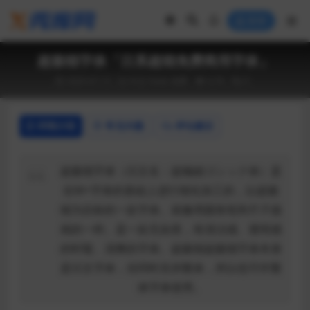
登录
超极细字体「日系超细免费商用字体」
2020-07-13
中文 Fonts
免费
4.7K
0
详情介绍
常见问题
评论建议
超极细字体（日文名：超極細ゴシック体）是
在M+字体的基础上进行细化加工的，以超极
细为目标的一款字体。就像用圆珠笔和尺子描
画的一样。是一款无杂质，有清洁感、透明感
的时髦、清爽的字体。超极细超极细字体本身
是日文字体，但同时支持繁体，所以也可作繁
体字体使用。