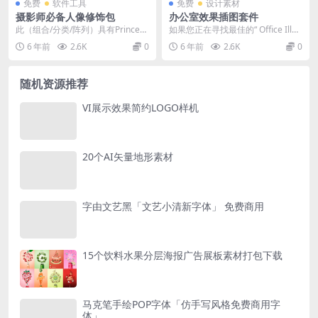
免费
软件工具
免费
设计素材
摄影师必备人像修饰包
办公室效果插图套件
此（组合/分类/阵列）具有Prince
如果您正在寻找最佳的“ Office Illus
Meyson Brand发布的所有必要的...
tration”来构建您的产品，...
6 年前
2.6K
0
6 年前
2.6K
0
随机资源推荐
VI展示效果简约LOGO样机
20个AI矢量地形素材
字由文艺黑「文艺小清新字体」 免费商用
15个饮料水果分层海报广告展板素材打包下载
马克笔手绘POP字体「仿手写风格免费商用字
体」