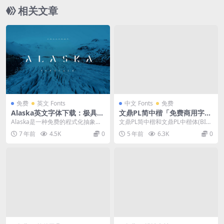
相关文章
免费
英文 Fonts
中文 Fonts
免费
Alaska英文字体下载：极具科
文鼎PL简中楷「免费商用字
技感，免费可商用
体」
Alaska是一种免费的程式化抽象字
文鼎PL简中楷和文鼎PL中楷体(BIG
体，用于个人和商业用途。它由大
5)是文鼎科技于2001年免费提供捐
7 年前
4.5K
0
5 年前
6.3K
0
写字母以及数字...
赠予开...