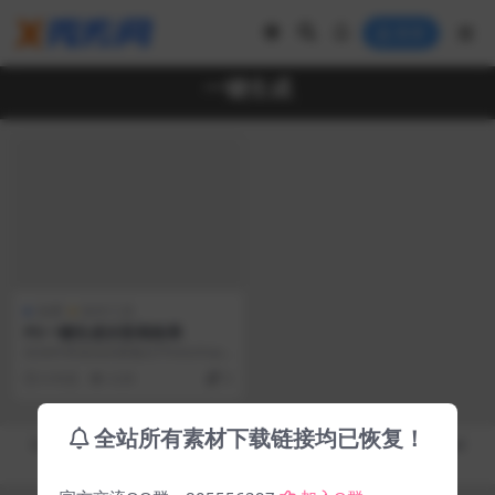
登录
一键生成
免费
软件工具
PS一键生成水彩画效果
此动作将使您的图像从Photoshop
中创建专业的水彩画效果。从Photo
6 年前
4.3K
0
sho...
全站所有素材下载链接均已恢复！
Copyright © 2019-2026
秀库网 - XiuKuWang.Com
- All rights reserved
皖ICP备19019017号-2
皖公网安备 00000000