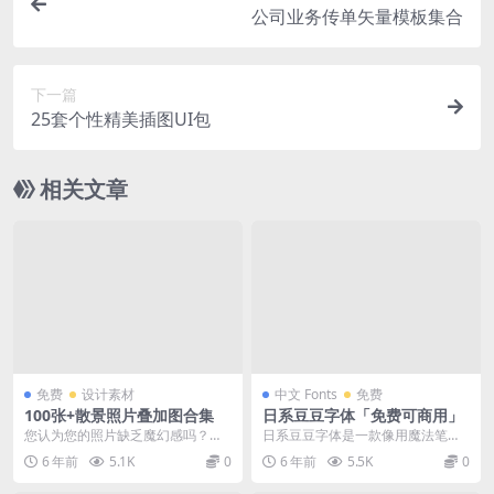
公司业务传单矢量模板集合
下一篇
25套个性精美插图UI包
相关文章
免费
设计素材
中文 Fonts
免费
100张+散景照片叠加图合集
日系豆豆字体「免费可商用」
您认为您的照片缺乏魔幻感吗？您
日系豆豆字体是一款像用魔法笔写
是否需要快速高效的工具来使您的
的手写免费商用字体，字体的风格
6 年前
5.1K
0
6 年前
5.5K
0
照片更加令人印象深刻...
圆滚滚的，就像豆豆一...