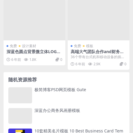
免费
设计素材
免费
模板
深蓝色圆点背景微立体LOGO
高端大气团队合作and财务插
样机
图 Team Work & Finance
36个带有台式机和移动设备的插图
6 年前
1.8K
0
使用示例基于矢量的详细和现代插
6 年前
2.9K
0
图，以及4个插图主...
随机资源推荐
极简博客PSD网页模板 Gute
深蓝办公商务风画册模板
10套精美名片模板 10 Best Business Card Tem