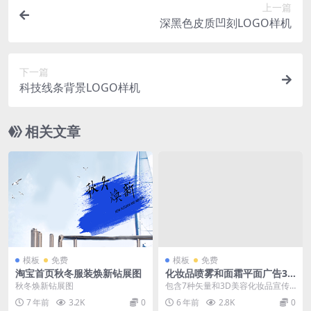
上一篇
深黑色皮质凹刻LOGO样机
下一篇
科技线条背景LOGO样机
相关文章
模板
免费
模板
免费
淘宝首页秋冬服装焕新钻展图
化妆品喷雾和面霜平面广告3D
矢量图
秋冬焕新钻展图
包含7种矢量和3D美容化妆品宣传
设计，格式为EPS和JPG，可以直接
7 年前
3.2K
0
6 年前
2.8K
0
下载使用。