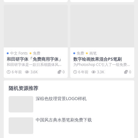
中文 Fonts
免费
免费
画笔
和田研字体「免费商用字体」
数字绘画效果混合PS笔刷
和田研字体是一款日系细圆体风格
为Photoshop CC引入了一组免费的
特色的免费可商用字体，这款字体
一些可爱的污渍和混合笔刷，它们
6 年前
3.6K
0
6 年前
3.3K
0
首次发布于2004年...
非常适合...
随机资源推荐
深棕色纹理背景LOGO样机
中国风古典水墨笔刷免费下载