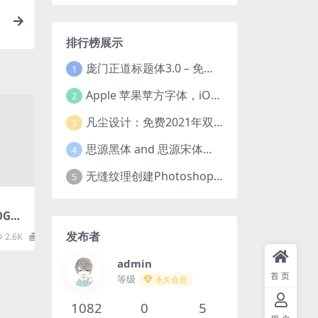
排行榜展示
庞门正道标题体3.0 – 免费可商用中文字体！
1
Apple 苹果苹方字体，iOS、macOS、tvOS系统默认字体
2
凡尘设计：免费2021年双十一活动主题字体！
3
思源黑体 and 思源宋体（免费商用）全套字体下载
4
无缝纹理创建Photoshop插件 Seamless Pattern Creation Kit
5
GO
发布者
2.6K
0
admin
首页
等级
永久会员
1082
0
5