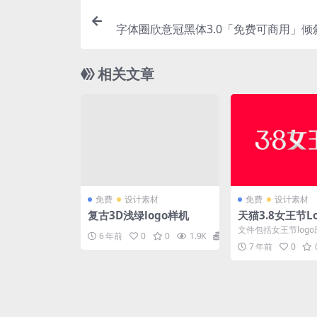
字体圈欣意冠黑体3.0「免费可商用」倾
相关文章
免费
设计素材
免费
设计素材
复古3D浅绿logo样机
天猫3.8女王节L
牌规范文件下载
文件包括女王节log
6 年前
0
0
1.9K
0
所有年货节相关活动
7 年前
0
R、氛围修饰、周边设.