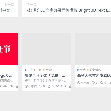
上一篇
下一篇
斜中文字
7款明亮3D文字效果样机模板 Bright 3D Text Eff
体
ect Mockup
中文 Fonts
免费
免费
设计素材
ogo及品
狮尾半月字体「免费可商
高光大气布艺质感LO
用」
样机模板
o应用场景：
狮尾半月字体是制作狮尾圆体意
6 年前
0
0
页面、VC
外而得的一款字体，狮尾半月字
0
3.3K
0
6 年前
0
0
4.3K
0
..
体基于思源黑体的拔脚和加...