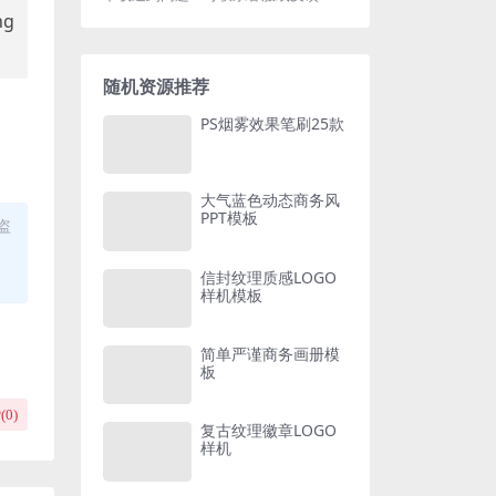
ng
随机资源推荐
PS烟雾效果笔刷25款
大气蓝色动态商务风
PPT模板
盗
信封纹理质感LOGO
样机模板
简单严谨商务画册模
板
(
0
)
复古纹理徽章LOGO
样机