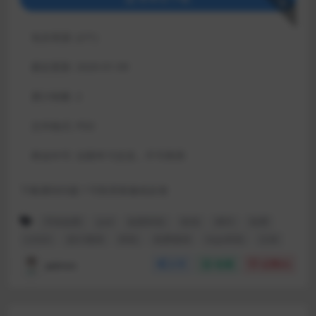
包含资源:
(2个)
最近更新:
2020-01-09
累计销量:
2
文件格式:
PSD
商业许可:
仅限学习交流，不可商用
下载遇到问题？可联系客服或反馈
手机贴图
psd
贴图样机
粉色
树叶
免费
LOGO
设计素材
样机
免费素材
logo样机
立体
admin
分享
收藏
点赞(
0
)