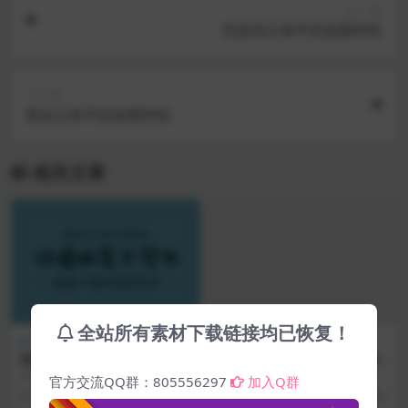
上一篇
亮蓝色立体手机贴图样机
下一篇
黑金立体手机贴图样机
相关文章
全站所有素材下载链接均已恢复！
免费
中文 Fonts
中文 Fonts
免费
送给大家的字体1：沐瑶软笔
资源圆体：7个字重免费商用
手写体下载（免费可商用）
字体下载
作者：春颜秋色，重庆 | 平面设计
资源圆体是思源黑体的直接变圆
官方交流QQ群：805556297
加入Q群
师，授权出处（站酷网）：https://
版，所以它的特征跟源柔黑体基本
7 年前
3.4K
0
6 年前
4.3K
0
www...
上是一样的，但是资源圆...