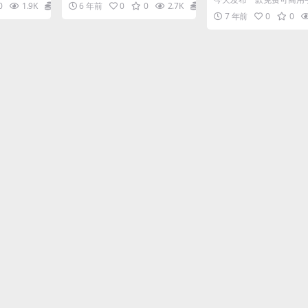
0
1.9K
0
6 年前
0
0
2.7K
0
文字体Get Show，字体
7 年前
0
0
简单，精美飘逸，...