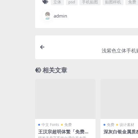
立体
psd
手机贴图
贴图样机
免费
admin
浅紫色立体手机
相关文章
中文 Fonts
免费
免费
设计素材
王汉宗超明体繁「免费可
深灰白银金属质感
商用」
样机
研发天蚕字库的台湾中原大学数