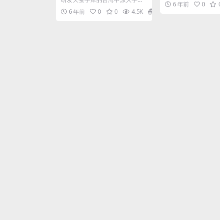
6 年前
0
学系王汉宗教授先分别在2000和
6 年前
0
0
4.5K
0
2004年后捐出十套...