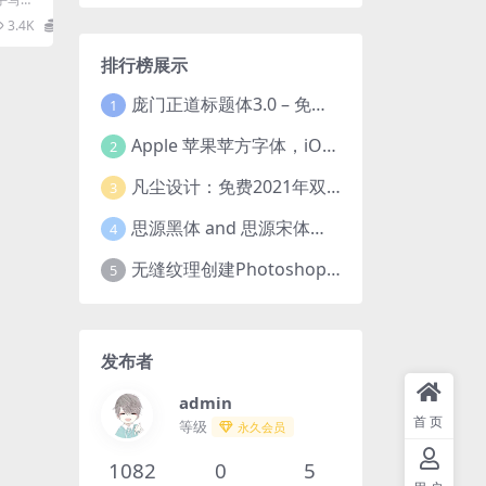
简约而不
3.4K
0
排行榜展示
庞门正道标题体3.0 – 免费可商用中文字体！
1
Apple 苹果苹方字体，iOS、macOS、tvOS系统默认字体
2
凡尘设计：免费2021年双十一活动主题字体！
3
思源黑体 and 思源宋体（免费商用）全套字体下载
4
无缝纹理创建Photoshop插件 Seamless Pattern Creation Kit
5
发布者
admin
首页
等级
永久会员
1082
0
5