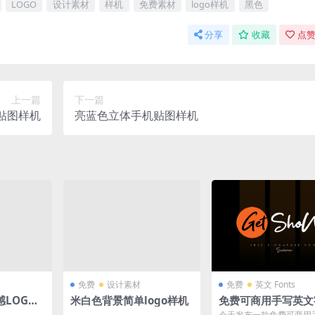
LOGO
设计素材
样机
免费素材
logo样机
黑色
分享
收藏
点赞
上一篇
下一篇
贴图样机
亮蓝色立体手机贴图样机
免费
设计素材
免费
英文 Fonts
LOGO
米白色背景简单logo样机
免费可商用手写英文
Get Show
今天发布一款免费可商用