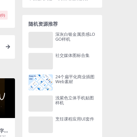
(
0
)
随机资源推荐
深灰白银金属质感LO
GO样机
社交媒体图标合集
24个扁平化商业插图
Web素材
浅紫色立体手机贴图
样机
烹饪课程应用UI套件
字体
手写英