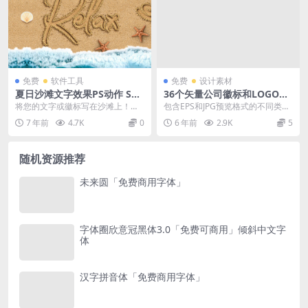
免费
软件工具
免费
设计素材
夏日沙滩文字效果PS动作 San
36个矢量公司徽标和LOGO集
d Text Photoshop Action
合 Company Business Logo
将您的文字或徽标写在沙滩上！在
包含EPS和JPG预览格式的不同类型
几秒钟内写在沙滩上的现实效果。
公司的36个矢量徽标和LOGO图
7 年前
4.7K
0
6 年前
2.9K
5
为您的项目使用夏日风...
形。
随机资源推荐
未来圆「免费商用字体」
字体圈欣意冠黑体3.0「免费可商用」倾斜中文字
体
汉字拼音体「免费商用字体」