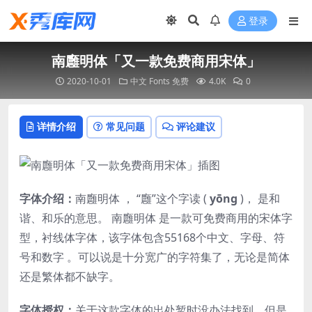
登录
南廱明体「又一款免费商用宋体」
2020-10-01
中文 Fonts
免费
4.0K
0
详情介绍
常见问题
评论建议
字体介绍：
南廱明体 ， “廱”这个字读 (
yōng
)， 是和
谐、和乐的意思。 南廱明体 是一款可免费商用的宋体字
型，衬线体字体，该字体包含55168个中文、字母、符
号和数字 。可以说是十分宽广的字符集了，无论是简体
还是繁体都不缺字。
字体授权：
关于这款字体的出处暂时没办法找到，但是