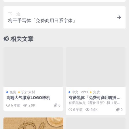
下一篇
梅干手写体「免费商用日系字体」
相关文章
免费
设计素材
中文 Fonts
免费
高端大气徽章LOGO样机
有爱黑体「免费可商用魔兽字
体包」
有爱黑体是《魔兽世界》和《魔兽
6 年前
2.9K
0
世界：经典怀旧服》字体包，支持
6 年前
5.6K
0
所有语言。有爱黑体是...