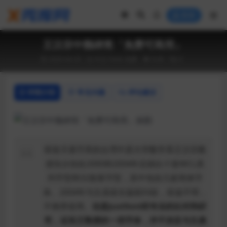
登录
王汉宗中魏碑简「免费可商用」
2020-04-29
中文 Fonts
免费
8.4K
0
详情介绍
常见问题
评论建议
研发天蚕字库的台湾中原大学数学系王汉宗教
授先分别在2000和2004年后捐出十套WCL系
列字型和32套新字型，其中包括几套简体字
体。2004年与文鼎发生版权纠纷，前途不明，
不推荐使用。
但是Justfont经专业的比对和硏
究，证实王敎授的一些字体，并不涉及与文鼎