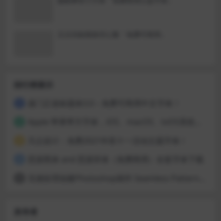
摄图摩登小方体「免费商用公益字体」
王汉宗标楷体空心繁「免费可商用」
排行榜展示
庞门正道标题体3.0 – 免费可商用中文字体！
1
Apple 苹果苹方字体，iOS、macOS、tvOS系统默认字体
2
凡尘设计：免费2021年双十一活动主题字体！
3
思源黑体 and 思源宋体（免费商用）全套字体下载
4
无缝纹理创建Photoshop插件 Seamless Pattern Creation Kit
5
发布者