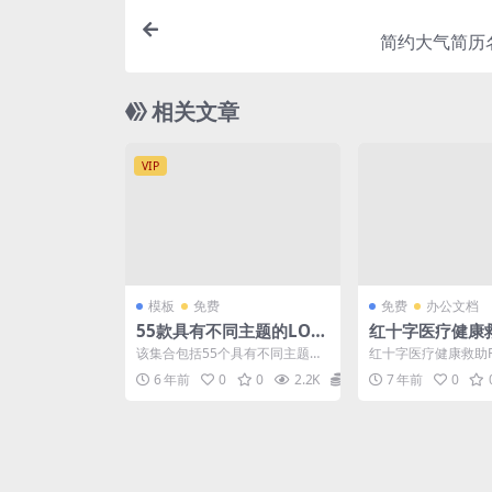
简约大气简历
相关文章
VIP
模板
免费
免费
办公文档
55款具有不同主题的LOG
红十字医疗健康救
O集合 Creative Logo B
模板
该集合包括55个具有不同主题的
红十字医疗健康救助P
undle
创意徽标和主题logo，这些主题
一套红十字主题设计
6 年前
0
0
2.2K
5
7 年前
0
具有矢量和开放层格...
板，适合医疗健康、人道