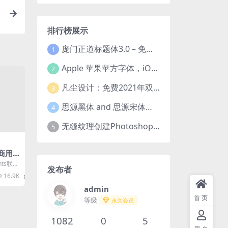
排行榜展示
庞门正道标题体3.0 – 免费可商用中文字体！
1
Apple 苹果苹方字体，iOS、macOS、tvOS系统默认字体
2
凡尘设计：免费2021年双十一活动主题字体！
3
思源黑体 and 思源宋体（免费商用）全套字体下载
4
无缝纹理创建Photoshop插件 Seamless Pattern Creation Kit
5
费商用
onts联合
发布者
.
16.9K
0
admin
首页
等级
永久会员
1082
0
5