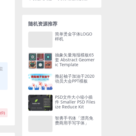
随机资源推荐
简单烫金字体LOGO
样机
抽象矢量海报模板65
套 Abstract Geomer
ic Template
盗
撸起袖子加油干2020
动员大会PPT模板
PSD文件大小缩小插
件 Smaller PSD Files
ize Reduce Kit
(
0
)
智勇手书体「漂亮免
费商用手写字体」