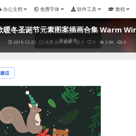
办公文档
免费字体
软件工具
教程
款暖冬圣诞节元素图案插画合集 Warm Win
2019-12-23
免费
设计素材
0
0
2.9K
0
论建议