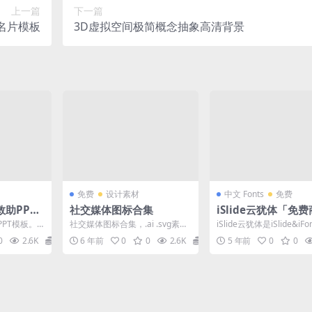
上一篇
下一篇
名片模板
3D虚拟空间极简概念抽象高清背景
免费
设计素材
中文 Fonts
免费
助PPT
社交媒体图标合集
iSlide云犹体「免
字体」
PT模板。
社交媒体图标合集，.ai .svg素材
iSlide云犹体是iSlide&iF
幻灯片模
下载！
推出的独家毛笔字体，免..
0
2.6K
0
6 年前
0
0
2.6K
0
5 年前
0
0
主...