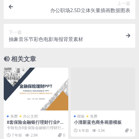
上一篇
办公职场2.5D立体矢量插画数据图表
下一篇
抽象音乐节彩色电影海报背景素材
相关文章
免费
办公文档
模板
免费
8套保险金融银行理财行业PPT
小清新蓝色商务画册模板
模板合集
专辑包含8套保险金融银行理财行业
6 年前
3.3K
0
PPT模板，您可轻松修改文字及图
7 年前
2.9K
0
片来完成自己的设...