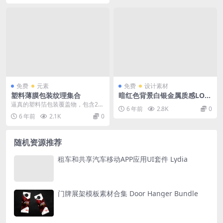
免费
元素
免费
设计素材
塑料薄膜包装纹理集合
暗红色背景白银金属质感LOG
O样机
逼真的塑料箔包装覆盖物，包含20
6 年前
2.8K
0
个塑料箔覆盖层，支持Adobe Phot
6 年前
2.1K
0
osho...
随机资源推荐
租车和共享汽车移动APP应用UI套件 Lydia
门牌展架模板素材合集 Door Hanger Bundle