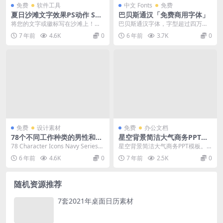
免费
软件工具
中文 Fonts
免费
夏日沙滩文字效果PS动作 San
巴贝斯通汉「免费商用字体」
d Text Photoshop Action
将您的文字或徽标写在沙滩上！在
巴贝斯通汉字体，字型超过四万零
几秒钟内写在沙滩上的现实效果。
五百个汉字，免费可商用，这是一
7 年前
4.6K
0
6 年前
3.7K
0
为您的项目使用夏日风...
种宋明风格(宋体/明...
免费
设计素材
免费
办公文档
78个不同工作种类的男性和女
星空背景简洁大气商务PPT模
性角色的图标
板
78 Character Icons Navy Series
星空背景简洁大气商务PPT模板。
这78个字符图标使...
一套简约大方商务风格幻灯片模
6 年前
4.6K
0
7 年前
2.5K
0
板，宇宙星空图片背景...
随机资源推荐
7套2021年桌面日历素材