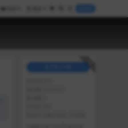
Mall
更多
登录
下载
登录后下载
包含资源:
(2个)
最近更新:
2020-06-25
累计销量:
9
盗
文件格式:
PSD
商业许可:
仅限学习交流，不可商用
下载遇到问题？可联系客服或反馈