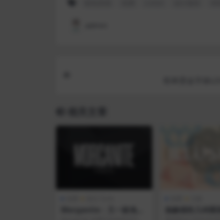
银色质感
免费
LOGO
设计素材
样
admin
简单烫金字体LO
相关文章
免费
英文 Fonts
免费
元素
Morganite：又一款免费
抽象线性几何图
可以商用英文字体下载
材下载
Morganite 免费字体是来自印度
根据黄金分割的原则