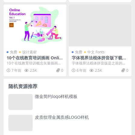
免费
设计素材
免费
中文 Fonts
10个在线教育培训插画 Onlin
字体视界法棍体拼音版下载
e Education
「免费可商用」
10个在线教育培训概念矢量插画素
字体视界法棍体拼音版是之前的字
材，包含AI和EPS格式文件。下方
体视界法棍体加上了拼音标记，这
7 年前
2.5K
0
6 年前
2.5K
0
可预览所有10...
是一种用来帮助学生更...
随机资源推荐
微金简约logo样机模板
皮质纹理金属质感LOGO样机