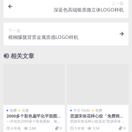
上一篇
深蓝色高端银质微立体LOGO样机
下一篇
模糊朦胧背景金属质感LOGO样机
相关文章
免费
元素
中文 Fonts
免费
2000多个彩色扁平化平面图标
思源宋体花样心纹「免费商用
The Flat Icons
字体」
一共包含2000多个彩色图标，每套
思源宋体花样心纹是在“思源宋体 粗
图标都包含透明PNG（24×24、32
体”基础上提取英文与符号共123个
6 年前
2.8K
0
5 年前
3.5K
0
×32、...
字形，汉字6...