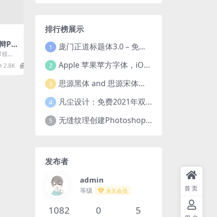
排行榜展示
辩PP
庞门正道标题体3.0 – 免费可商用中文字体！
1
T模
计幻灯
Apple 苹果苹方字体，iOS、macOS、tvOS系统默认字体
2
2.8K
0
..
思源黑体 and 思源宋体（免费商用）全套字体下载
3
凡尘设计：免费2021年双十一活动主题字体！
4
无缝纹理创建Photoshop插件 Seamless Pattern Creation Kit
5
发布者
admin
首页
等级
永久会员
1082
0
5