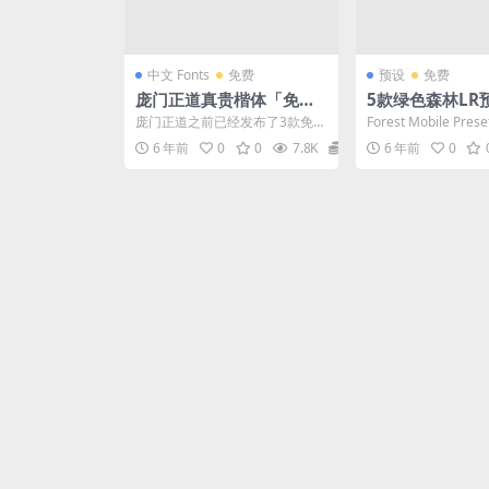
中文 Fonts
免费
预设
免费
庞门正道真贵楷体「免费
5款绿色森林LR预
可商用」
st Mobile Pres
庞门正道之前已经发布了3款免费
Forest Mobile Pre
商用字体：庞门正道标题体、庞
括：5个dng，XMP，lrt
6 年前
0
0
7.8K
0
6 年前
0
门正道轻松体、庞门正道...