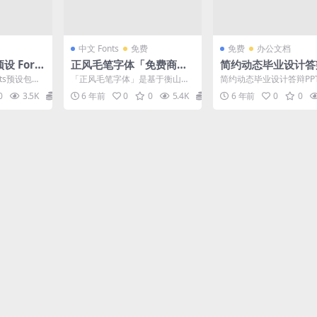
中文 Fonts
免费
免费
办公文档
设 Fore
正风毛笔字体「免费商用
简约动态毕业设计答
ets
字体」
T模板
sets预设包
「正风毛笔字体」是基于衡山毛
简约动态毕业设计答辩PP
e...
笔フォント行书的开放原始码中
板。一套论文答辩毕业设
0
3.5K
0
6 年前
0
0
5.4K
0
6 年前
0
0
文字型。衡山毛笔行书字体...
片模板，简约大色块设计，.