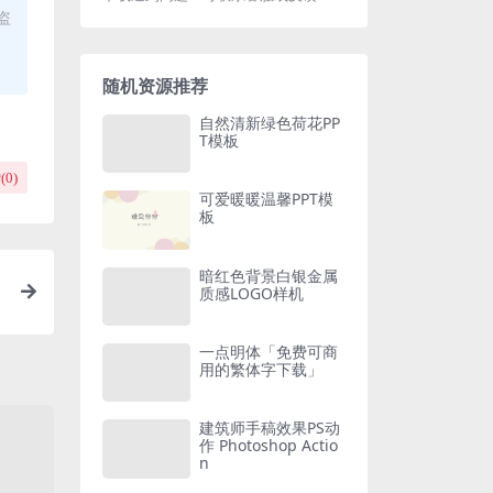
盗
随机资源推荐
自然清新绿色荷花PP
T模板
(
0
)
可爱暖暖温馨PPT模
板
暗红色背景白银金属
质感LOGO样机
一点明体「免费可商
用的繁体字下载」
建筑师手稿效果PS动
作 Photoshop Actio
n