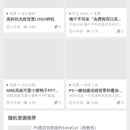
免费
设计素材
中文 Fonts
免费
高科技光效背景LOGO样机
梅干手写体「免费商用日系字
体」
字体介绍 梅干手写体是日本设计师
6 年前
2.4K
0
“toga”先生创建的手写免费商用字
6 年前
3.1K
0
体，精心书写...
免费
办公文档
免费
软件工具
MBE风格可爱小黄鸭子PPT模
PS一键创建动画背景和叠加层
板
效果插件 Mixan
MBE风格可爱小黄鸭子PPT模板。
MIXAN是一个充满时尚和迷人的动
一套好看的的MBE风格幻灯片模
画背景和叠加，为您的项目带来全
6 年前
3.3K
0
6 年前
2.6K
0
板，可爱的小黄鸭...
新的视觉体验。创...
随机资源推荐
PS图层切割插件EasyCut（附教程）