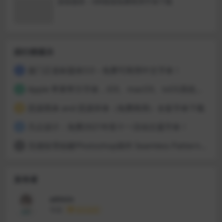
源泉圆体：6种粗细免费商用字体下载
排行榜展示
庞门正道标题体3.0 – 免费可商用中文字体！
1
Apple 苹果苹方字体，iOS、macOS、tvOS系统默认字体
2
思源黑体 and 思源宋体（免费商用）全套字体下载
3
凡尘设计：免费2021年双十一活动主题字体！
4
无缝纹理创建Photoshop插件 Seamless Pattern Creation Kit
5
发布者
admin
等级
永久会员