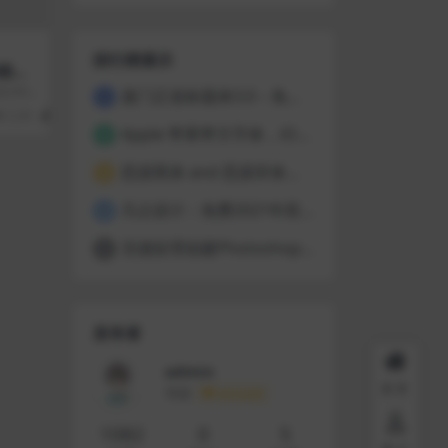
排行榜展示
果图标
2000
庞门正道标题体3.0 – 免费可商用中文字体！
1
像素地
2.2K
3
Apple 苹果苹方字体，iOS、macOS、tvOS系统默认字体
2
思源黑体 and 思源宋体（免费商用）全套字体下载
3
凡尘设计：免费2021年双十一活动主题字体！
4
无缝纹理创建Photoshop插件 Seamless Pattern Creation Kit
5
发布者
admin
首页
等级
永久会员
1082
0
5