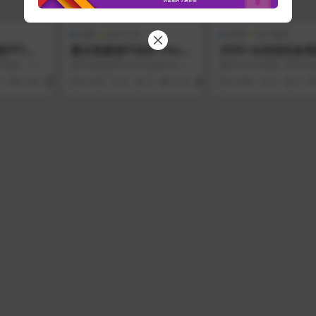
免费
软件工具
免费
设计素材
PPT模
墨水笔素描PS动作 Photo
2000+未来线性效
shop Action
合集
T模板。一
墨水笔素描Photoshop动作可以
新的Futuro更新（其中包括
色铅笔为主
快速轻松地将照片转换为墨水绘
个新图标）每个像素都逐
0
2.9K
0
6 年前
0
0
3.1K
0
6 年前
0
0
...
图！只需打开您的...
组装，具有独特...