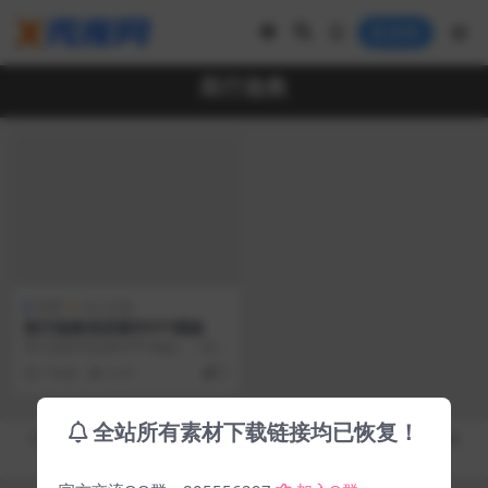
登录
医疗急救
免费
办公文档
医疗急救培训课件PPT模板
医疗急救培训课件PPT模板。一套
医疗健康主题幻灯片模板，以装有
7 年前
3.1K
0
听诊器等医疗设备的...
全站所有素材下载链接均已恢复！
Copyright © 2019-2026
秀库网 - XiuKuWang.Com
- All rights reserved
皖ICP备19019017号-2
皖公网安备 00000000