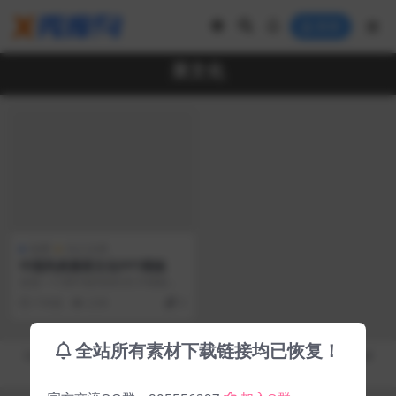
登录
茶文化
免费
办公文档
中国风典雅茶文化PPT模板
这是一个茶叶相关的幻灯片模板，
以一杯清香袭人的茶叶为背景，适
7 年前
2.5K
0
合用于介绍茶叶的优点...
全站所有素材下载链接均已恢复！
Copyright © 2019-2026
秀库网 - XiuKuWang.Com
- All rights reserved
皖ICP备19019017号-2
皖公网安备 00000000