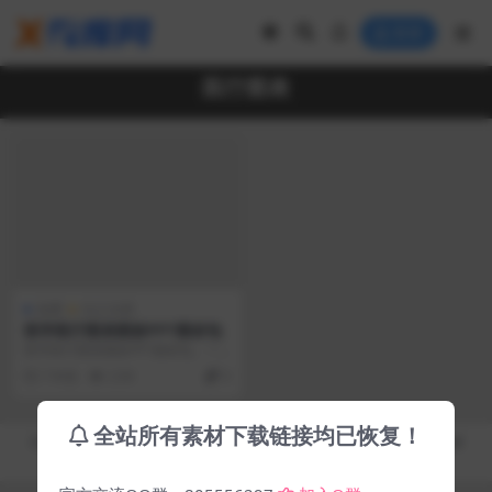
登录
医疗图表
免费
办公文档
医学医疗图表图标PPT素材包
医学医疗图表图标PPT素材包。一
套内容丰富的医学医疗相关PPT图
7 年前
2.5K
0
表和小图标素材包...
全站所有素材下载链接均已恢复！
Copyright © 2019-2026
秀库网 - XiuKuWang.Com
- All rights reserved
皖ICP备19019017号-2
皖公网安备 00000000