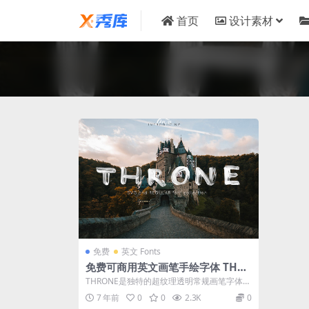
首页
设计素材
免费
英文 Fonts
免费可商用英文画笔手绘字体 THR
ONE 下载
THRONE是独特的超纹理透明常规画笔字体，
此字体将帮助您使项目真正逼真而自然地...
7 年前
0
0
2.3K
0