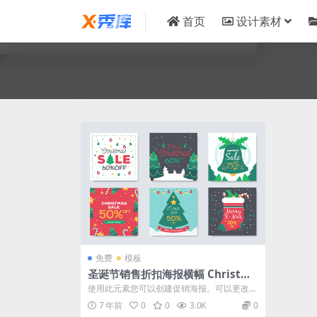
首页
设计素材
免费
模板
圣诞节销售折扣海报横幅 Christma
s Sales Discounts Banners
使用此元素您可以创建促销海报。可以更改插
图，重新着色，放大而不损失质量，所有文
7 年前
0
0
3.0K
0
件...