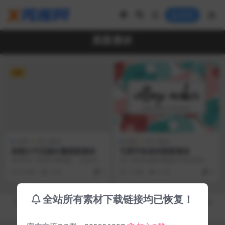
登录
图案素材
VIP
免费
设计素材
免费
设计素材
高端大气无缝矢量图案素材
可爱手绘形状图案素材
包含36个无缝矢量图案，为改进您
这个俏皮有趣的图案和手绘形状和
的设计项目提供了理想的资源。用
轮廓。 它们非常适合背景，包装，
6 年前
2.5K
3
7 年前
2.1K
0
于设计横幅，背景以...
标题图片，时尚服装...
全站所有素材下载链接均已恢复！
Copyright © 2019-2026
秀库网 - XiuKuWang.Com
- All rights reserved
皖ICP备19019017号-2
皖公网安备 00000000