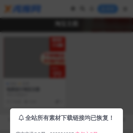
登录
淘宝主图
模板
免费
电商设计淘宝主图
淘宝主图设计
7 年前
4.3K
0
全站所有素材下载链接均已恢复！
Copyright © 2019-2026
秀库网 - XiuKuWang.Com
- All rights reserved
皖ICP备19019017号-2
皖公网安备 00000000