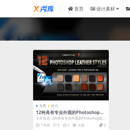
首页
设计素材
免费
样式
12种具有专业外观的Photoshop皮
革效果样式 CreativeX7
文件包含12种具有专业外观的Photoshop皮革
效果样式，易于使用，图层样式1...
7 年前
0
0
3.5K
0