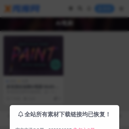
登录
Ai笔刷
画笔
免费
多色混合油漆Ai笔刷 Multi-co
lor Mixed Paint Brushes
多色混合涂料矢量画笔，是一个创
新的画笔层系统，只需点击一下按
7 年前
4.2K
0
钮，即可为您的项目提...
全站所有素材下载链接均已恢复！
Copyright © 2019-2026
秀库网 - XiuKuWang.Com
- All rights reserved
皖ICP备19019017号-2
皖公网安备 00000000