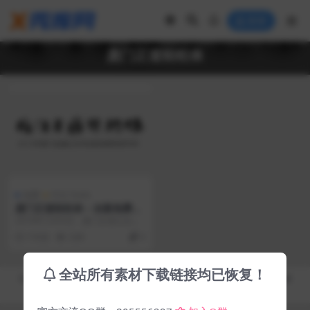
登录
庞门正道轻松体
免费
中文 Fonts
庞门正道轻松体 – 全新免费可
商用字库v1.0下载
2019年12月5日，庞门正道公众号
再次发布了一款免费提供给全社会
7 年前
3.8K
0
商用的字体：庞...
全站所有素材下载链接均已恢复！
Copyright © 2019-2026
秀库网 - XiuKuWang.Com
- All rights reserved
皖ICP备19019017号-2
皖公网安备 00000000