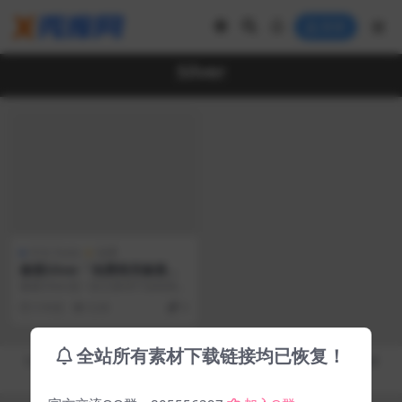
登录
Silver
中文 Fonts
免费
像素Silver「免费商用像素字
体」
像素Silver是一款主要用于游戏项目
的像素字体，Silver在字体中内置了
5 年前
6.3K
0
TR...
全站所有素材下载链接均已恢复！
Copyright © 2019-2026
秀库网 - XiuKuWang.Com
- All rights reserved
皖ICP备19019017号-2
皖公网安备 00000000