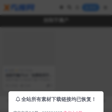
登录
拾陆字濑户
免费
中文 Fonts
拾陆字濑户2.0「免费商用字
体」
拾陆字濑户2.0是基于濑户字体和cjk
Fonts全濑体增补修改字体而成的一
5 年前
8.3K
0
款字体...
全站所有素材下载链接均已恢复！
Copyright © 2019-2026
秀库网 - XiuKuWang.Com
- All rights reserved
皖ICP备19019017号-2
皖公网安备 00000000