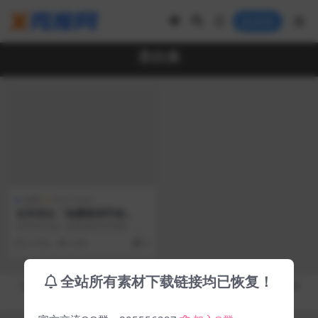
登录
非白体
免费
中文 Fonts
仓耳非白「免费商用字体」
仓耳非白是一款粗细对比明显、风
格强烈、拥有5个字重的家族字体，
5 年前
4.0K
0
结构方整，笔形简洁...
全站所有素材下载链接均已恢复！
Copyright © 2019-2026
秀库网 - XiuKuWang.Com
- All rights reserved
皖ICP备19019017号-2
皖公网安备 00000000