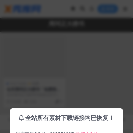
登录
周珂正大榜书
中文 Fonts
免费
仓耳周珂正大榜书「免费商用
字体」
仓耳周珂正大榜书字体是仓耳字库
推出的一款适应于任何用户全领域
5 年前
3.3K
0
永久免费商用的书法艺...
全站所有素材下载链接均已恢复！
Copyright © 2019-2026
秀库网 - XiuKuWang.Com
- All rights reserved
皖ICP备19019017号-2
皖公网安备 00000000