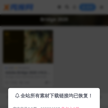
登录
Bridge 2020
免费
Windows
Adobe Bridge 2020 v10.0.0.
124 中文直装破解版
Bridge 2020 软件特色 软件分享链
接里包含Windows版和macOS...
7 年前
3.4K
0
全站所有素材下载链接均已恢复！
Copyright © 2019-2026
秀库网 - XiuKuWang.Com
- All rights reserved
皖ICP备19019017号-2
皖公网安备 00000000