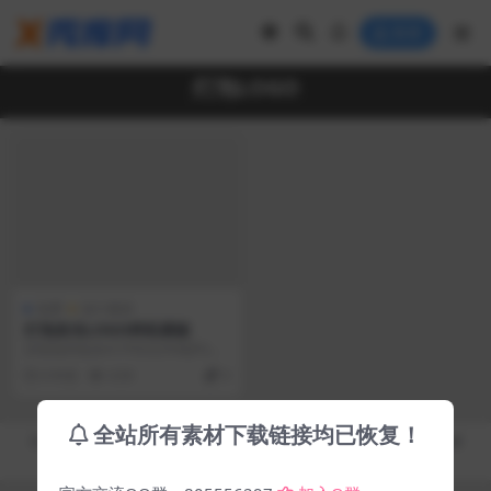
登录
灯泡LOGO
免费
设计素材
灯泡发光LOGO样机模板
压缩包内包含4个PSD文件和JPG预
览图，喜欢的话下载吧！
6 年前
4.5K
0
全站所有素材下载链接均已恢复！
Copyright © 2019-2026
秀库网 - XiuKuWang.Com
- All rights reserved
皖ICP备19019017号-2
皖公网安备 00000000