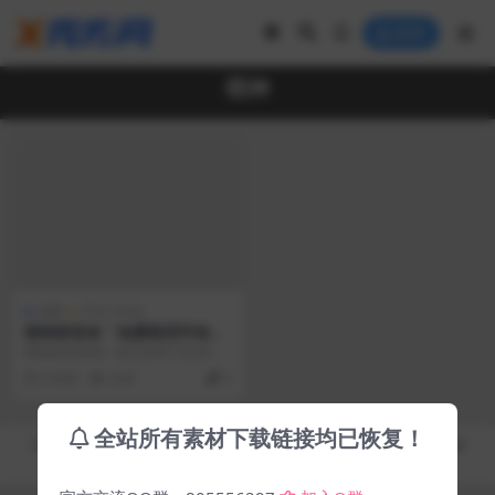
登录
萌神
免费
中文 Fonts
萌神拼音体「免费商用字体」
萌神拼音体是一款日系学习汉语拼
音字体，免费可商用。萌神拼音体
6 年前
4.0K
0
是用于学习中国汉字的...
全站所有素材下载链接均已恢复！
Copyright © 2019-2026
秀库网 - XiuKuWang.Com
- All rights reserved
皖ICP备19019017号-2
皖公网安备 00000000