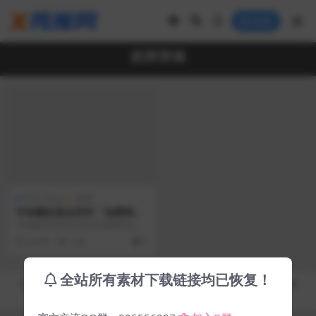
登录
吉祥宋体
中文 Fonts
免费
字体圈欣意吉祥宋「免费商用
字体」
字体圈欣意吉祥宋是字体圈发布的
第二款免费可商用中文字体，之前
6 年前
7.9K
0
发布了一款《字体圈欣...
全站所有素材下载链接均已恢复！
Copyright © 2019-2026
秀库网 - XiuKuWang.Com
- All rights reserved
皖ICP备19019017号-2
皖公网安备 00000000