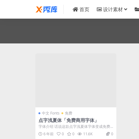
首页
设计素材
中文 Fonts
免费
点字浅夏体「免费商用字体」
字体介绍 话说这款点字浅夏体字体变成免费
商用的字体，可能是一名或者多名字由程序
6 年前
0
0
11.6K
0
员...