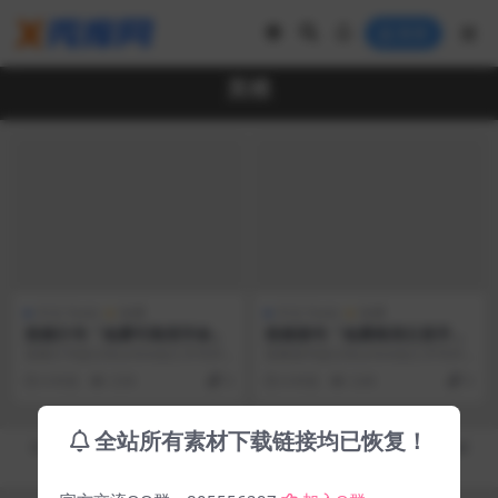
登录
英椎
中文 Fonts
免费
中文 Fonts
免费
英椎行书「免费可商用字体」
英椎楷书「免费商用日系手写
字体」
英椎行书是日本acfont自己手写开
英椎楷书是日本acfont自己手写开
发的一款字体，这款字体端庄雄
发的一款字体，这款字体端庄雄
6 年前
3.5K
0
6 年前
3.4K
0
伟，书写工整，是...
伟，书写工整，是...
全站所有素材下载链接均已恢复！
Copyright © 2019-2026
秀库网 - XiuKuWang.Com
- All rights reserved
皖ICP备19019017号-2
皖公网安备 00000000