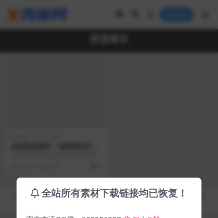
登录
屏显臻宋
免费
中文 Fonts
思源屏显臻宋「免费商用字
体」
思源屏显臻宋是1款基于思源屏显宋
体优化的字体，外观很大气，适用
6 年前
4.4K
0
于多种场景，这款字...
全站所有素材下载链接均已恢复！
Copyright © 2019-2026
秀库网 - XiuKuWang.Com
- All rights reserved
皖ICP备19019017号-2
皖公网安备 00000000