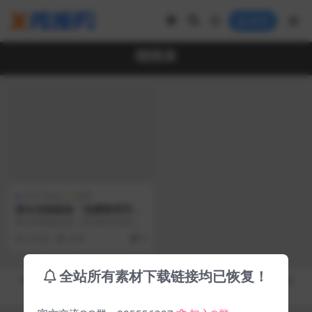
登录
细线体
中文 Fonts
免费
黄令东细线体「免费商用字
体」
黄令东细线体是一款特殊的由电脑
程序自动生产的细线字体，用递归
6 年前
4.0K
0
根式包装语言(RRP...
全站所有素材下载链接均已恢复！
Copyright © 2019-2026
秀库网 - XiuKuWang.Com
- All rights reserved
皖ICP备19019017号-2
皖公网安备 00000000