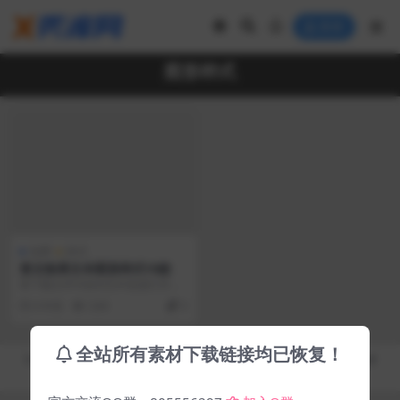
登录
图形样式
免费
样式
复古效果文本图形样式10款
将下载文件中的AI文件直接打开到A
dobe Illustrator中，或通过“图...
6 年前
3.6K
0
全站所有素材下载链接均已恢复！
Copyright © 2019-2026
秀库网 - XiuKuWang.Com
- All rights reserved
皖ICP备19019017号-2
皖公网安备 00000000