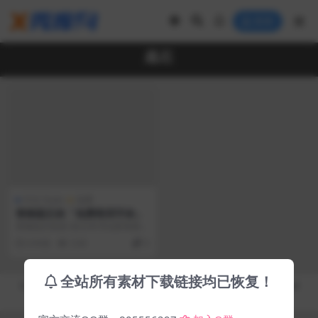
登录
疏石
中文 Fonts
免费
青柳疏石体「免费商用字体」
青柳疏石体是1款日本书法家青柳疏
石创作的书法字体，青柳衡山先生
6 年前
3.3K
0
负责将其它制作成字...
全站所有素材下载链接均已恢复！
Copyright © 2019-2026
秀库网 - XiuKuWang.Com
- All rights reserved
皖ICP备19019017号-2
皖公网安备 00000000