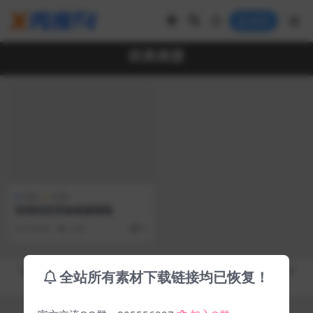
登录
经典画册
模板
免费
经典科技风格画册模板
6 年前
2.5K
0
Copyright © 2019-2026
秀库网 - XiuKuWang.Com
- All rights reserved
全站所有素材下载链接均已恢复！
皖ICP备19019017号-2
皖公网安备 00000000