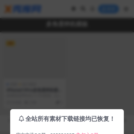
登录
多角度样机模板
VIP
免费
设计素材
iPhone11Pro多角度样机模板
10款
此项包含iPhone 11 Pro样机，以逼
真的外观展示您的设计，这些模型
6 年前
2.9K
2
文件使...
全站所有素材下载链接均已恢复！
Copyright © 2019-2026
秀库网 - XiuKuWang.Com
- All rights reserved
皖ICP备19019017号-2
皖公网安备 00000000